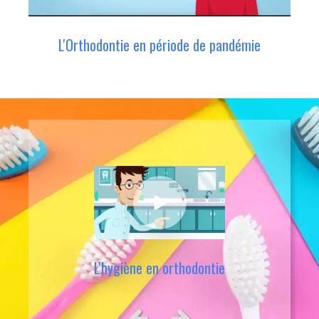
L'Orthodontie en période de pandémie
L'hygiène en orthodontie
Orthodontie : Idées reçues, idées
Traitement orthodontique : Les
règles du succès
revues