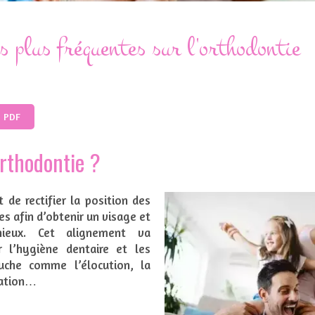
s plus fréquentes sur l'orthodontie
n PDF
orthodontie ?
 de rectifier la position des
s afin d’obtenir un visage et
nieux. Cet alignement va
r l’hygiène dentaire et les
uche comme l’élocution, la
nation…